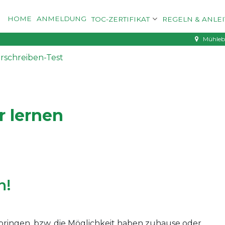
HOME
ANMELDUNG
TOC-ZERTIFIKAT
REGELN & ANLE
Mühleba
urschreiben-Test
r lernen
n!
ibringen, bzw. die Möglichkeit haben zuhause oder