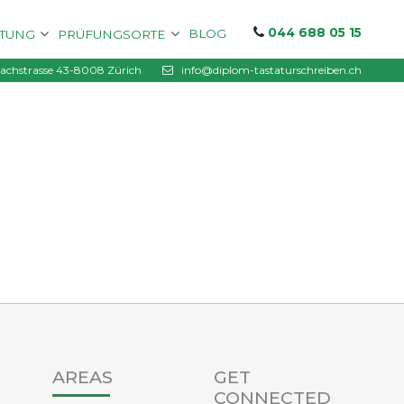
044 688 05 15
BLOG
ITUNG
PRÜFUNGSORTE
chstrasse 43-8008 Zürich
info@diplom-tastaturschreiben.ch
AREAS
GET
CONNECTED