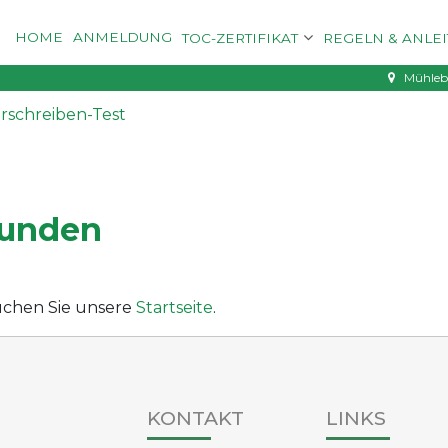
HOME
ANMELDUNG
TOC-ZERTIFIKAT
REGELN & ANLE
Mühleba
urschreiben-Test
funden
esuchen Sie unsere
Startseite
.
KONTAKT
LINKS