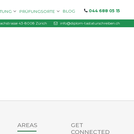
044 688 05 15
BLOG
ITUNG
PRÜFUNGSORTE
chstrasse 43-8008 Zürich
info@diplom-tastaturschreiben.ch
AREAS
GET
CONNECTED