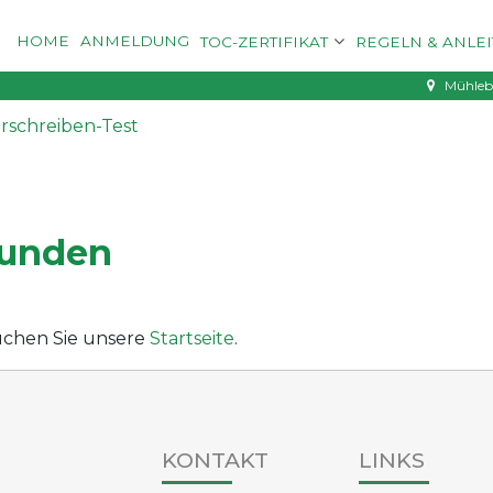
HOME
ANMELDUNG
TOC-ZERTIFIKAT
REGELN & ANLE
Mühleba
urschreiben-Test
funden
esuchen Sie unsere
Startseite
.
KONTAKT
LINKS